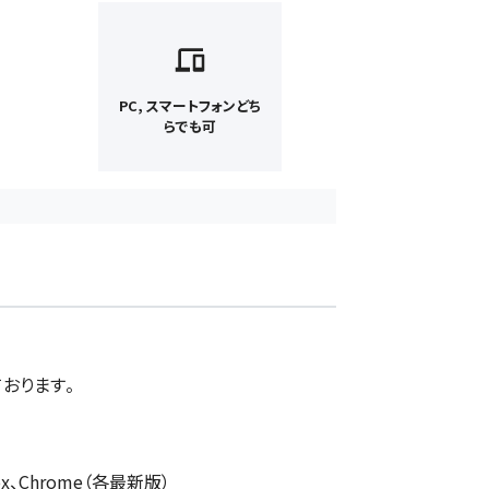
PC, スマートフォンどち
らでも可
おります。
efox、Chrome（各最新版）