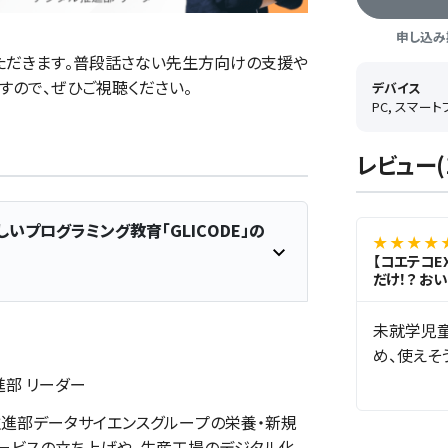
申し込み期
いただきます。普段話さない先生方向けの支援や
すので、ぜひご視聴ください。
デバイス
PC, スマー
レビュー(
しいプログラミング教育「GLICODE」の
★ ★ ★ ★ 
【コエテコE
だけ！？ お
DE」の成果
未就学児
め、使えそ
進部 リーダー
進部データサイエンスグループの栄養・新規
ービスの立ち上げや、生産工場のデジタル化、