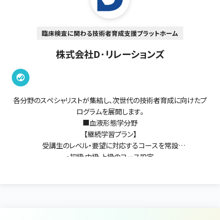
臨床検査に関わる技術者育成支援プラットホーム
株式会社D･リレーションズ
各分野のスペシャリストが集結し、次世代の技術者育成に向けたプ
ログラムを展開します。
■血液形態学分野
【継続学習プラン】
受講生のレベル・要望に対応するコースを常設
・初級.中級.上級のコース設定
・各コース複数回（全3～7回）を1講座として開催
【スポットレッスン（1回）】
・初心コース：これから形態学を学ぶ方！改めて学び直しをされたい
方！
・ADVANCEコース：臨床検査技師・医師の国家試験対策／認定検