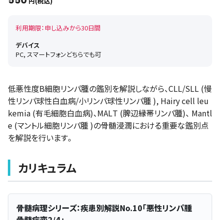
550
円(税込)
利用期限：申し込みから30日間
デバイス
PC, スマートフォンどちらでも可
低悪性度B細胞リンパ腫の鑑別を解説しながら、CLL/SLL (慢
性リンパ球性白血病/小リンパ球性リンパ腫 ), Hairy cell leu
kemia (有毛細胞白血病)、MALT (脾辺縁帯リンパ腫)、 Mantl
e (マントル細胞リンパ腫 )の骨髄浸潤における重要な鑑別点
を解説を行います。
カリキュラム
骨髄病理シリーズ：疾患別解説No.10「悪性リンパ腫
骨髄病変2/4」