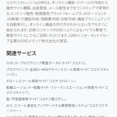
コエテコカレッジ byGMOは、オンライン講座・スクールの作成から
販売サイト構築、会員管理、メール配信までをワンストップで実現す
るコンテンツ販売・動画販売プラットフォームです。AIエージェント
（AI執事）が講座作成・問題集作成・診断作成・講座ブラッシュアップ
を自動実行し、オンライン講座の作り方がわからない方でもすぐに
始められます。診断コンテンツのSNSシェアによるバイラル集客で、
集客サイトとしてもご活用いただけます。GMOインターネットグルー
プ企業のGMOメディア株式会社が運営。
関連サービス
ロボット・プログラミング教室ポータルサイト「コエテコ」
プログラミング・生成AI・WEBデザインスクール検索サイト「コエテコキャ
ンパス」
ドローンスクール検索サイト「コエテコドローン」
転職エージェント・転職サイト・フリーランスエージェント検索サイト「コ
エテコキャリア」
塾・学習塾検索サイト「コエテコ塾さがし」
AIで、スクール運営をアップデートする業務管理システム「コエテコマネ
ージャー」
Googleマップ・検索からカンタンに予約できるオンライン予約システム