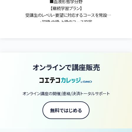
■血液形態学分野
【継続学習プラン】
受講生のレベル・要望に対応するコースを常設
・初級.中級.上級のコース設定
・各コース複数回（全3～7回）を1講座として開催
【スポットレッスン（1回）】
・初心コース：これから形態学を学ぶ方！改めて学び直しをされたい
方！
・ADVANCEコース：臨床検査技師・医師の国家試験対策／認定検
査技師・血液専門医試験対策
オンラインで講座販売
※血液病理・尿一般検査（沈査）・微生物検査・生理機能検査分野な
ど、血液形態学以外の講座も企画開催予定です。
オンライン講座の開催/連絡/決済トータルサポート
無料ではじめる