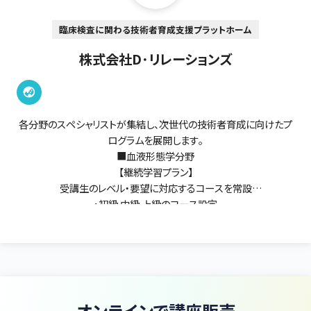
臨床検査に関わる技術者育成支援プラットホーム
株式会社D･リレーションズ
各分野のスペシャリストが集結し、次世代の技術者育成に向けたプ
ログラムを展開します。
■血液形態学分野
【継続学習プラン】
受講生のレベル・要望に対応するコースを常設
・初級.中級.上級のコース設定
・各コース複数回（全3～7回）を1講座として開催
【スポットレッスン（1回）】
・初心コース：これから形態学を学ぶ方！改めて学び直しをされたい
方！
・ADVANCEコース：臨床検査技師・医師の国家試験対策／認定検
査技師・血液専門医試験対策
オンラインで講座販売