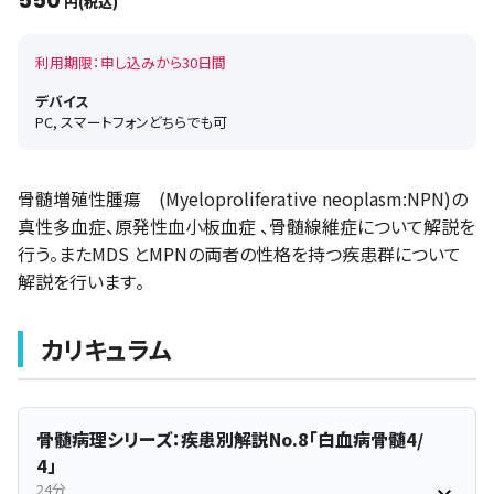
550
円(税込)
利用期限：申し込みから30日間
デバイス
PC, スマートフォンどちらでも可
骨髄増殖性腫瘍 (Myeloproliferative neoplasm:NPN)の
真性多血症、原発性血小板血症 、骨髄線維症について解説を
行う。またMDS とMPNの両者の性格を持つ疾患群について
解説を行います。
カリキュラム
骨髄病理シリーズ：疾患別解説No.8「白血病骨髄4/
4」
24分