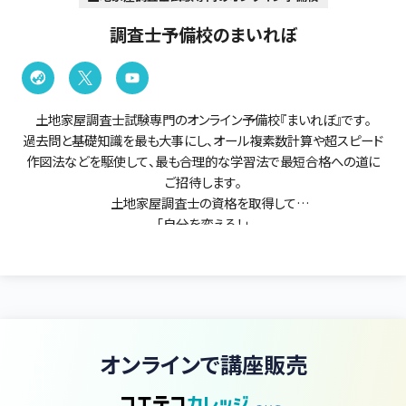
調査士予備校のまいれぼ
土地家屋調査士試験専門のオンライン予備校『まいれぼ』です。
過去問と基礎知識を最も大事にし、オール複素数計算や超スピード
作図法などを駆使して、最も合理的な学習法で最短合格への道に
ご招待します。
土地家屋調査士の資格を取得して
「自分を変える！」
そんな貴方をまいれぼは応援します。
【まいれぼの特徴】
・オール実務家講師陣で、実務を踏まえた試験に直結する解説をし
ます。
・答練模試は実務よりのトレンド問題！合格力と実務力を鍛えます。
オンラインで講座販売
・直近令和時代の試験で上位合格した講師陣！一発合格の方法論を
伝授します。