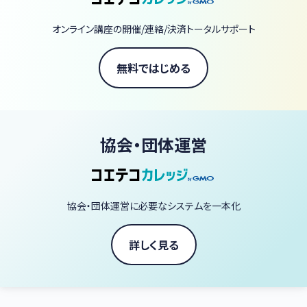
・チョゼミによる半強制過去問勉強法！調査士試験は正しい範囲を
正しい分だけやれば受かる試験です。
オンライン講座の開催/連絡/決済トータルサポート
まずは徹底的に過去問をマスターさせます。
【まいれぼ代表略歴】
無料ではじめる
中村しんじ（Xアカウント名は中村しんじ（コソ勉）@土地家屋調査
士）
・中央大学法学部卒業（通信）
・元東京消防庁法務担当主任
協会・団体運営
・元東京法務局登記調査官
・現土地家屋調査士事務所代表
https://cho34.com
協会・団体運営に必要なシステムを一本化
詳しく見る