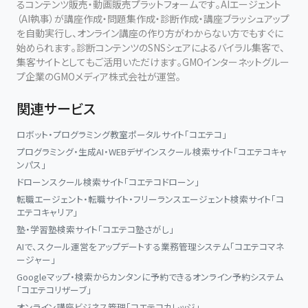
るコンテンツ販売・動画販売プラットフォームです。AIエージェント
（AI執事）が講座作成・問題集作成・診断作成・講座ブラッシュアップ
を自動実行し、オンライン講座の作り方がわからない方でもすぐに
始められます。診断コンテンツのSNSシェアによるバイラル集客で、
集客サイトとしてもご活用いただけます。GMOインターネットグルー
プ企業のGMOメディア株式会社が運営。
関連サービス
ロボット・プログラミング教室ポータルサイト「コエテコ」
プログラミング・生成AI・WEBデザインスクール検索サイト「コエテコキャ
ンパス」
ドローンスクール検索サイト「コエテコドローン」
転職エージェント・転職サイト・フリーランスエージェント検索サイト「コ
エテコキャリア」
塾・学習塾検索サイト「コエテコ塾さがし」
AIで、スクール運営をアップデートする業務管理システム「コエテコマネ
ージャー」
Googleマップ・検索からカンタンに予約できるオンライン予約システム
「コエテコリザーブ」
オンライン講座ビジネス管理「コエテコカレッジ」